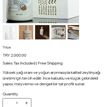
Trilye
Price
TRY 2,000.00
Sales Tax Included
|
Free Shipping
Yüksek yağ oranı ve yoğun aromasıyla kaliteli zeytinyağı
üretimi için tercih edilir. İnce kabuklu ve küçük çekirdekli
yapısı, meyvemsi ve dengeli bir tat profili sunar.
Quantity