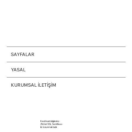
SAYFALAR
YASAL
KURUMSAL İLETİŞİM
Kredi kartı bilgileriniz
256 bit SSL Sertifikası
ile korunmaktadır.