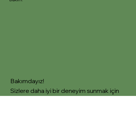
Bakımdayız!
Sizlere daha iyi bir deneyim sunmak için
kısa süreli bir bakım çalışması yapıyoruz.