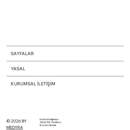
SAYFALAR
YASAL
KURUMSAL İLETİŞİM
Kredi kartı bilgileriniz
© 2026 BY
256 bit SSL Sertifikası
ile korunmaktadır.
MEDYRA