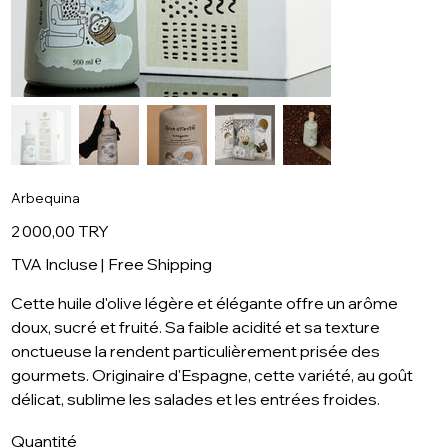
Arbequina
Prix
2 000,00 TRY
TVA Incluse
|
Free Shipping
Cette huile d'olive légère et élégante offre un arôme
doux, sucré et fruité. Sa faible acidité et sa texture
onctueuse la rendent particulièrement prisée des
gourmets. Originaire d'Espagne, cette variété, au goût
délicat, sublime les salades et les entrées froides.
Quantité