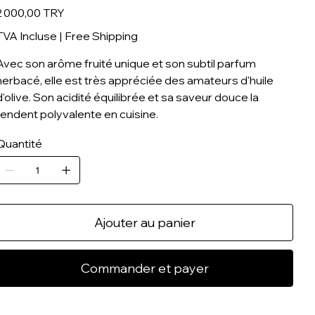
rix
2 000,00 TRY
TVA Incluse
|
Free Shipping
Avec son arôme fruité unique et son subtil parfum
herbacé, elle est très appréciée des amateurs d'huile
d'olive. Son acidité équilibrée et sa saveur douce la
rendent polyvalente en cuisine.
Quantité
Ajouter au panier
Commander et payer