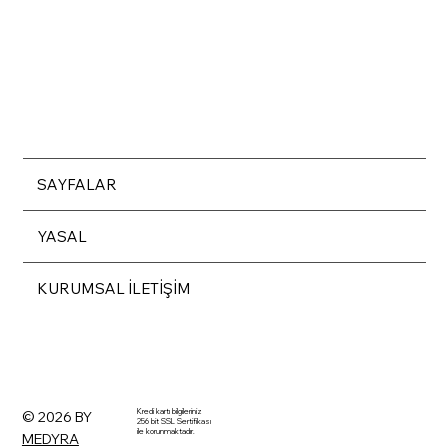
SAYFALAR
YASAL
KURUMSAL İLETİŞİM
Kredi kartı bilgileriniz
© 2026 BY
256 bit SSL Sertifikası
ile korunmaktadır.
MEDYRA