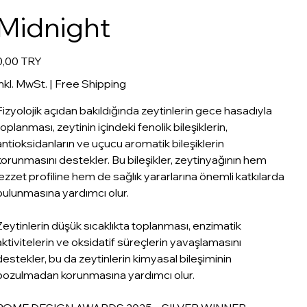
Midnight
reis
0,00 TRY
inkl. MwSt.
|
Free Shipping
Fizyolojik açıdan bakıldığında zeytinlerin gece hasadıyla
toplanması, zeytinin içindeki fenolik bileşiklerin,
antioksidanların ve uçucu aromatik bileşiklerin
korunmasını destekler. Bu bileşikler, zeytinyağının hem
lezzet profiline hem de sağlık yararlarına önemli katkılarda
bulunmasına yardımcı olur.
Zeytinlerin düşük sıcaklıkta toplanması, enzimatik
aktivitelerin ve oksidatif süreçlerin yavaşlamasını
destekler, bu da zeytinlerin kimyasal bileşiminin
bozulmadan korunmasına yardımcı olur.