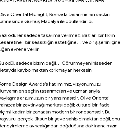
ROME DESIGN AWARDS 2025 – SILVER WINNER ⠀
Olive Oriental Midnight, Roma’da tasarımın en seçkin
sahnesinde Gümüş Madalya ile ödüllendirildi.
Bazı ödüller sadece tasarıma verilmez. Bazıları, bir fikrin
cesaretine... bir sessizliğin estetiğine… ve bir şişenin içine
sığan evrene verilir.
Bu ödül, sadece bizim değil… Görünmeyeni hisseden,
detayda kaybolmaktan korkmayan herkesin.
Rome Design Awards’a katılımımız, vizyonumuzu
dünyanın en seçkin tasarımcıları ve uzmanlarıyla
paylaşma arzumuzun bir yansımasıdır. Olive Oriental
yalnızca bir zeytinyağı markası değil; kültürel bir ifade
biçimi, kadim bir zanaatın modern bir rönesansıdır. Bu
başvuru, gerçek lüksün bir şeye sahip olmaktan değil, onu
deneyimleme ayrıcalığından doğduğuna dair inancımızın